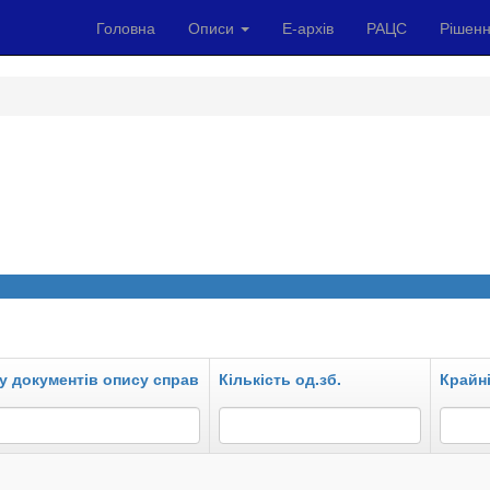
Головна
Описи
Е-архів
РАЦС
Рішенн
у документів опису справ
Кількість од.зб.
Крайні