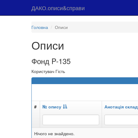
ДАКО.описи&справи
Головна
Описи
Описи
Фонд P-135
Користувач Гість
#
№ опису
Анотація склад
Нічого не знайдено.