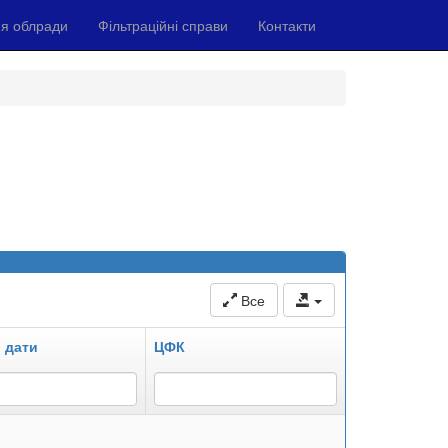
я облради
Фільтраційні справи
Контакти
Все
 дати
ЦФК