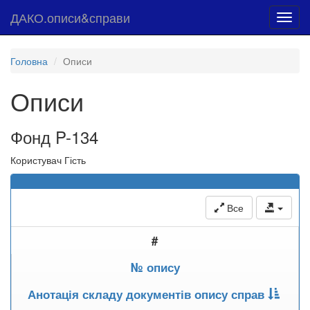
ДАКО.описи&справи
Toggl
navig
Головна
Описи
Описи
Фонд P-134
Користувач Гість
Все
#
№ опису
Анотація складу документів опису справ