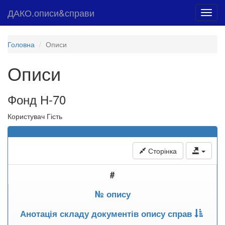
ДАКО.описи&справи
Toggl
navig
Головна
Описи
Описи
Фонд Н-70
Користувач Гість
Сторінка
#
№ опису
Анотація складу документів опису справ