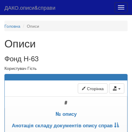
ДАКО.описи&справи
Toggl
navig
Головна
Описи
Описи
Фонд Н-63
Користувач Гість
Сторінка
#
№ опису
Анотація складу документів опису справ