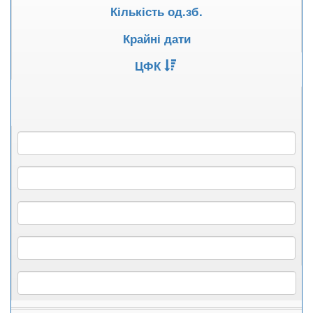
Кількість од.зб.
Крайні дати
ЦФК