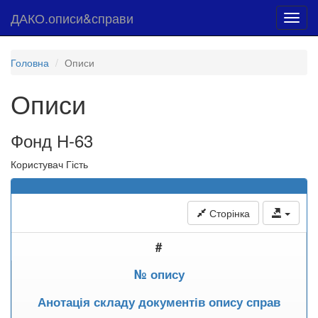
ДАКО.описи&справи
Toggl
navig
Головна
Описи
Описи
Фонд Н-63
Користувач Гість
Сторінка
#
№ опису
Анотація складу документів опису справ