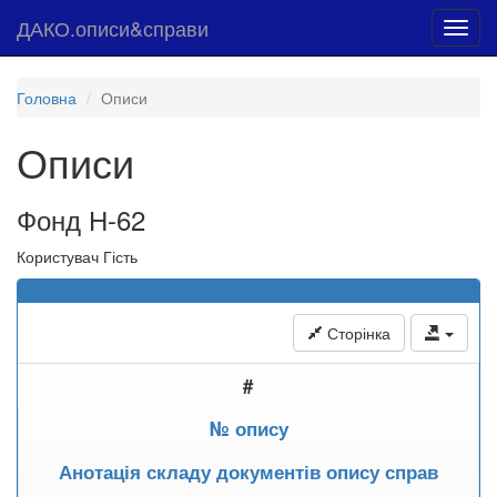
ДАКО.описи&справи
Toggl
navig
Головна
Описи
Описи
Фонд Н-62
Користувач Гість
Сторінка
#
№ опису
Анотація складу документів опису справ