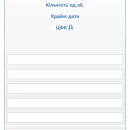
Кількість од.зб.
Крайні дати
ЦФК