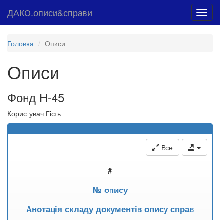
ДАКО.описи&справи
Toggl
navig
Головна
Описи
Описи
Фонд Н-45
Користувач Гість
Все
#
№ опису
Анотація складу документів опису справ