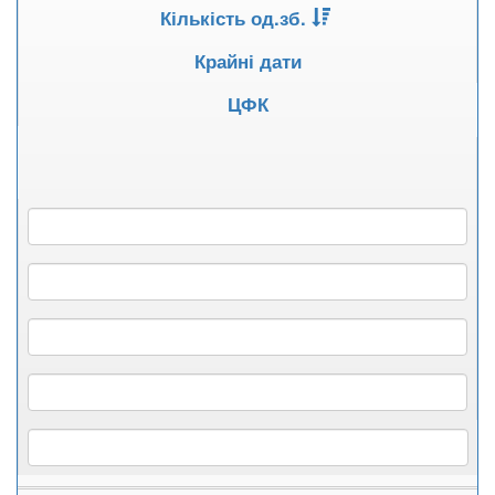
Кількість од.зб.
Крайні дати
ЦФК