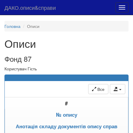
ДАКО.описи&справи
Toggl
navig
Головна
Описи
Описи
Фонд 87
Користувач Гість
Все
#
№ опису
Анотація складу документів опису справ