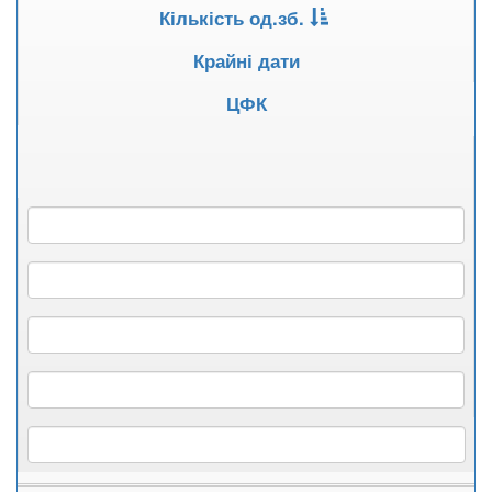
Кількість од.зб.
Крайні дати
ЦФК