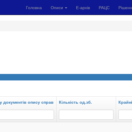
Головна
Описи
Е-архів
РАЦС
Рішенн
у документів опису справ
Кількість од.зб.
Крайні