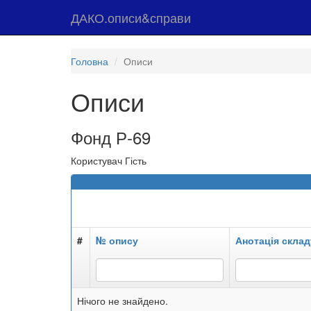
ДАКО.описи&справи
Головна
Описи
Описи
Фонд Р-69
Користувач Гість
#
№ опису
Анотація склад
Нічого не знайдено.