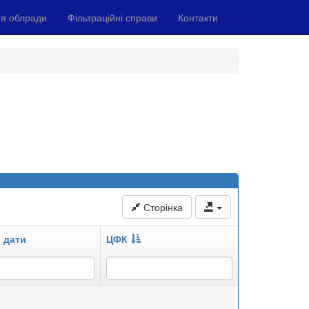
я облради
Фільтраційні справи
Контакти
Сторінка
 дати
ЦФК