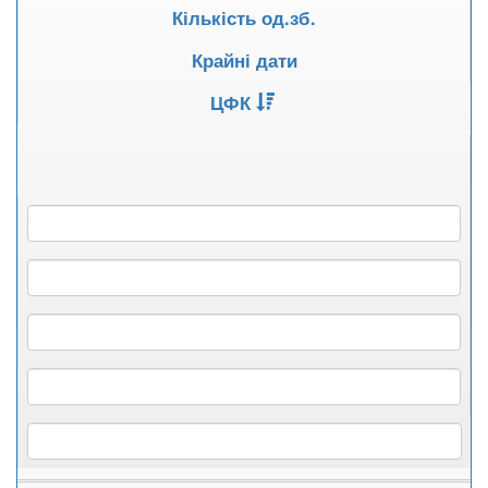
Кількість од.зб.
Крайні дати
ЦФК