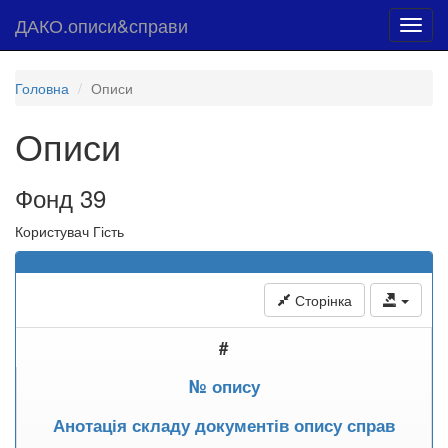
ДАКО.описи&справи
Toggl
navig
Головна
Описи
Описи
Фонд 39
Користувач Гість
Сторінка
#
№ опису
Анотація складу документів опису справ