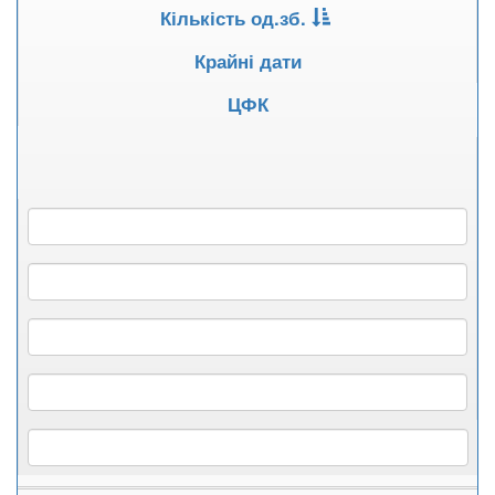
Кількість од.зб.
Крайні дати
ЦФК