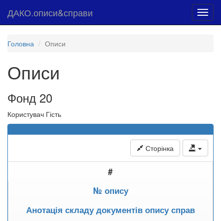
ДАКО.описи&справи
Toggl
navig
Головна
Описи
Описи
Фонд 20
Користувач Гість
Сторінка
#
№ опису
Анотація складу документів опису справ