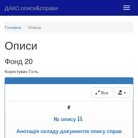
ДАКО.описи&справи
Toggl
navig
Головна
Описи
Описи
Фонд 20
Користувач Гість
Все
#
№ опису
Анотація складу документів опису справ