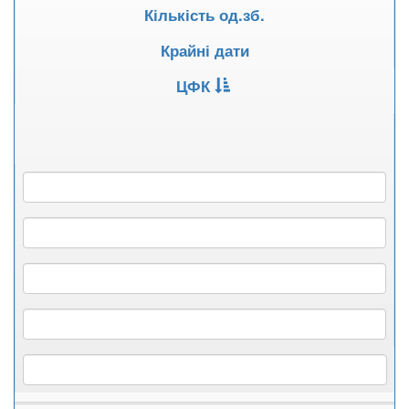
Кількість од.зб.
Крайні дати
ЦФК