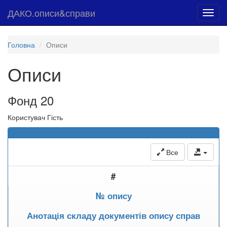
ДАКО.описи&справи
Toggl
navig
Головна
Описи
Описи
Фонд 20
Користувач Гість
Все
#
№ опису
Анотація складу документів опису справ