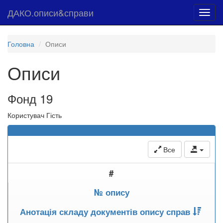
ДАКО.описи&справи
Toggl
navig
Головна
Описи
Описи
Фонд 19
Користувач Гість
Все
#
№ опису
Анотація складу документів опису справ