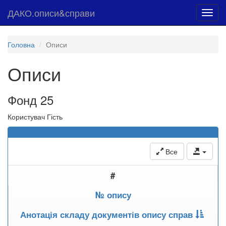
ДАКО.описи&справи
Toggl
navig
Головна
Описи
Описи
Фонд 25
Користувач Гість
Все
#
№ опису
Анотація складу документів опису справ