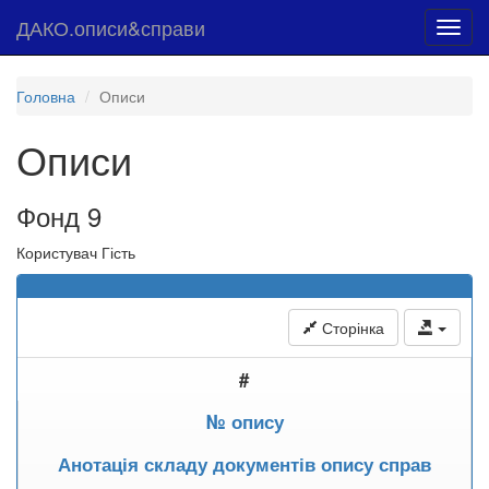
ДАКО.описи&справи
Toggl
navig
Головна
Описи
Описи
Фонд 9
Користувач Гість
Сторінка
#
№ опису
Анотація складу документів опису справ