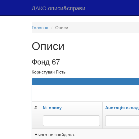
ДАКО.описи&справи
Головна
Описи
Описи
Фонд 67
Користувач Гість
#
№ опису
Анотація склад
Нічого не знайдено.