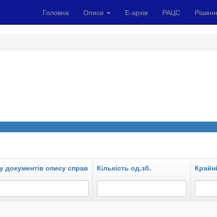
Головна
Описи
Е-архів
РАЦС
Рішенн
у документів опису справ
Кількість од.зб.
Крайні