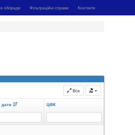
я облради
Фільтраційні справи
Контакти
Все
 дати
ЦФК