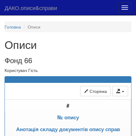
ДАКО.описи&справи
Toggl
navig
Головна
Описи
Описи
Фонд 66
Користувач Гість
Сторінка
#
№ опису
Анотація складу документів опису справ