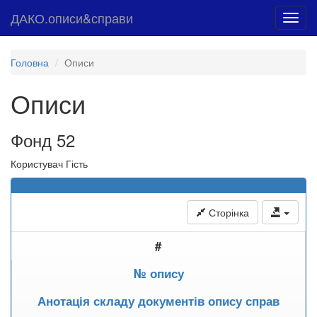
ДАКО.описи&справи
Toggl
navig
Головна
Описи
Описи
Фонд 52
Користувач Гість
Сторінка
#
№ опису
Анотація складу документів опису справ