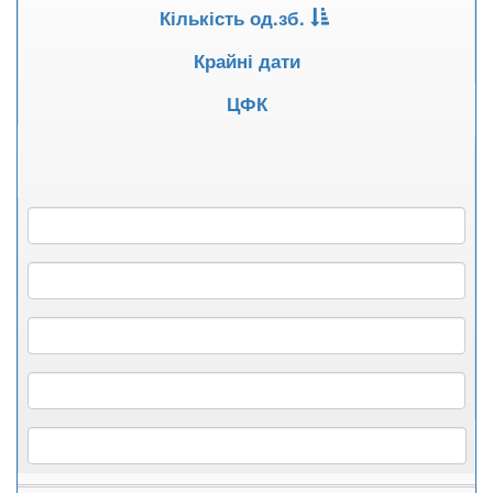
Кількість од.зб.
Крайні дати
ЦФК