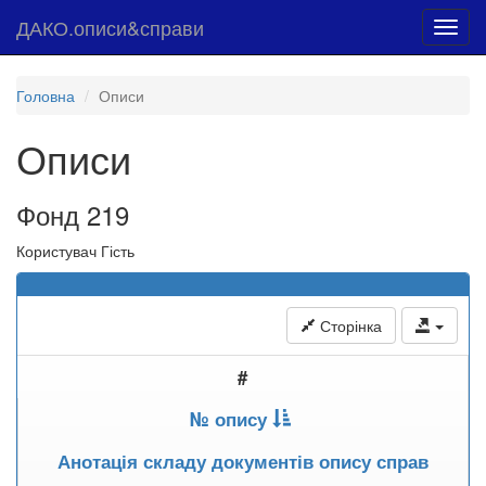
ДАКО.описи&справи
Toggl
navig
Головна
Описи
Описи
Фонд 219
Користувач Гість
Сторінка
#
№ опису
Анотація складу документів опису справ