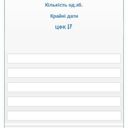
Кількість од.зб.
Крайні дати
ЦФК