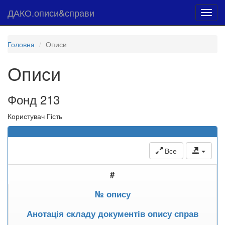
ДАКО.описи&справи
Toggl
navig
Головна
Описи
Описи
Фонд 213
Користувач Гість
Все
#
№ опису
Анотація складу документів опису справ