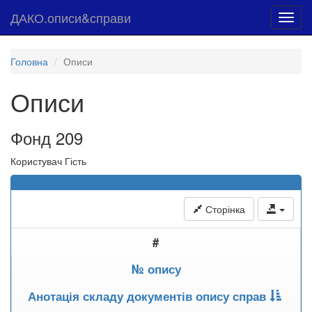
ДАКО.описи&справи
Toggl
navig
Головна
Описи
Описи
Фонд 209
Користувач Гість
Сторінка
#
№ опису
Анотація складу документів опису справ