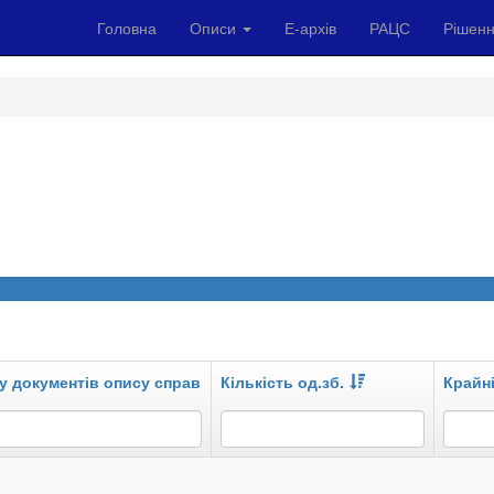
Головна
Описи
Е-архів
РАЦС
Рішенн
у документів опису справ
Кількість од.зб.
Крайні