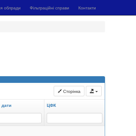
я облради
Фільтраційні справи
Контакти
Сторінка
 дати
ЦФК