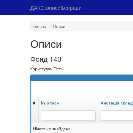
ДАКО.описи&справи
Головна
Описи
Описи
Фонд 140
Користувач Гість
#
№ опису
Анотація склад
Нічого не знайдено.