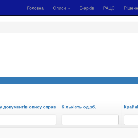
Головна
Описи
Е-архів
РАЦС
Рішенн
у документів опису справ
Кількість од.зб.
Крайні