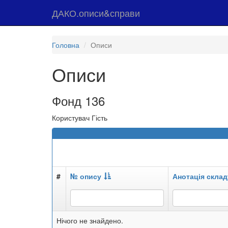
ДАКО.описи&справи
Головна
Описи
Описи
Фонд 136
Користувач Гість
#
№ опису
Анотація склад
Нічого не знайдено.