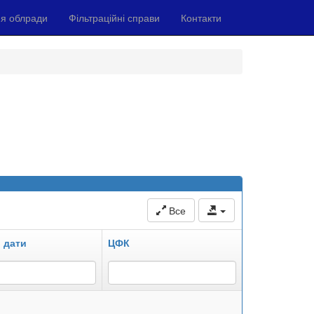
я облради
Фільтраційні справи
Контакти
Все
 дати
ЦФК