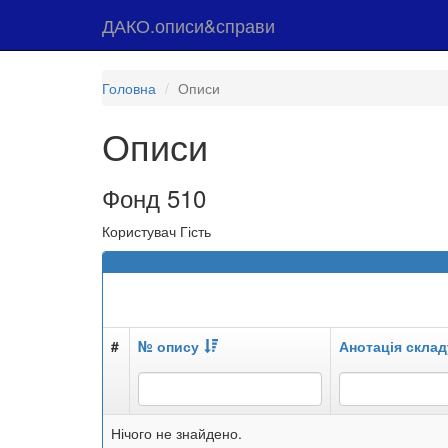
ДАКО.описи&справи
Головна
Описи
Описи
Фонд 510
Користувач Гість
#
№ опису
Анотація склад
Нічого не знайдено.