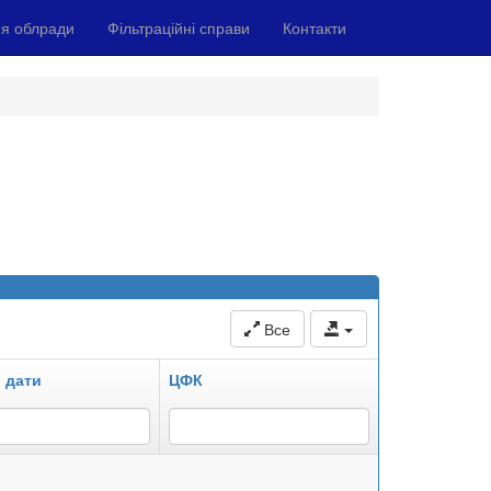
я облради
Фільтраційні справи
Контакти
Все
 дати
ЦФК