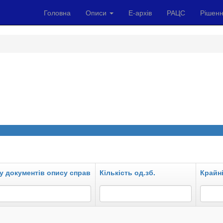
Головна
Описи
Е-архів
РАЦС
Рішенн
у документів опису справ
Кількість од.зб.
Крайні