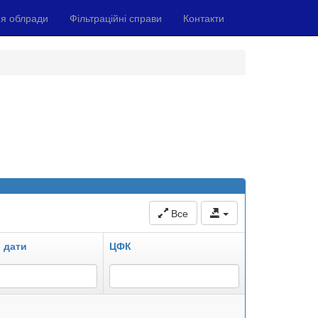
я облради
Фільтраційні справи
Контакти
Все
 дати
ЦФК