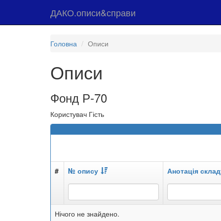
ДАКО.описи&справи
Головна
Описи
Описи
Фонд Р-70
Користувач Гість
#
№ опису
Анотація склад
Нічого не знайдено.