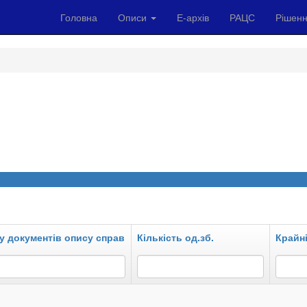
Головна
Описи
Е-архів
РАЦС
Рішенн
у документів опису справ
Кількість од.зб.
Крайні