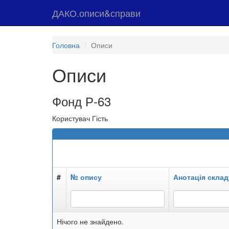
ДАКО.описи&справи
Головна
Описи
Описи
Фонд Р-63
Користувач Гість
#
№ опису
Анотація склад
Нічого не знайдено.