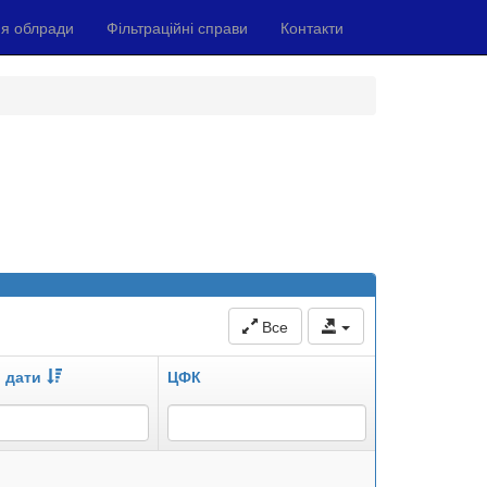
я облради
Фільтраційні справи
Контакти
Все
 дати
ЦФК