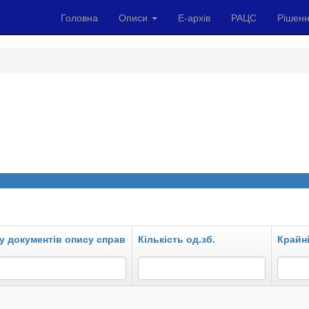
Головна
Описи
Е-архів
РАЦС
Рішенн
у документів опису справ
Кількість од.зб.
Крайні