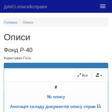
ДАКО.описи&справи
Toggl
navig
Головна
Описи
Описи
Фонд Р-40
Користувач Гість
Все
#
№ опису
Анотація складу документів опису справ