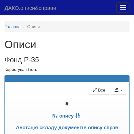
ДАКО.описи&справи
Toggl
navig
Головна
Описи
Описи
Фонд Р-35
Користувач Гість
Все
#
№ опису
Анотація складу документів опису справ