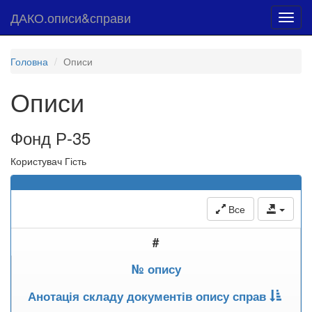
ДАКО.описи&справи
Toggl
navig
Головна
Описи
Описи
Фонд Р-35
Користувач Гість
Все
#
№ опису
Анотація складу документів опису справ