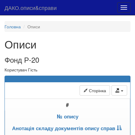
ДАКО.описи&справи
Toggl
navig
Головна
Описи
Описи
Фонд Р-20
Користувач Гість
Сторінка
#
№ опису
Анотація складу документів опису справ