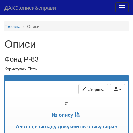
ДАКО.описи&справи
Toggl
navig
Головна
Описи
Описи
Фонд Р-83
Користувач Гість
Сторінка
#
№ опису
Анотація складу документів опису справ