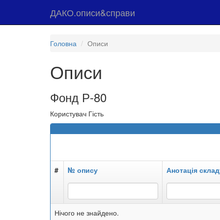
ДАКО.описи&справи
Головна
Описи
Описи
Фонд Р-80
Користувач Гість
#
№ опису
Анотація склад
Нічого не знайдено.