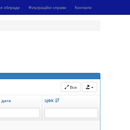
я облради
Фільтраційні справи
Контакти
Все
 дати
ЦФК