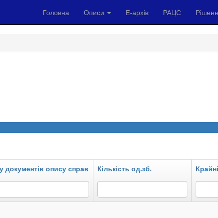
Головна
Описи
Е-архів
РАЦС
Рішенн
у документів опису справ
Кількість од.зб.
Крайні