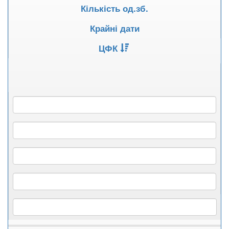
Кількість од.зб.
Крайні дати
ЦФК