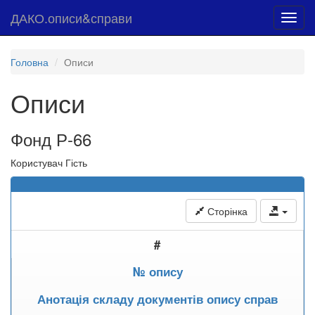
ДАКО.описи&справи
Toggl
navig
Головна
Описи
Описи
Фонд Р-66
Користувач Гість
Сторінка
#
№ опису
Анотація складу документів опису справ