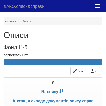
ДАКО.описи&справи
Toggl
navig
Головна
Описи
Описи
Фонд P-5
Користувач Гість
Все
#
№ опису
Анотація складу документів опису справ