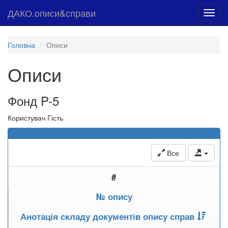
ДАКО.описи&справи
Toggl
navig
Головна
Описи
Описи
Фонд P-5
Користувач Гість
Все
#
№ опису
Анотація складу документів опису справ