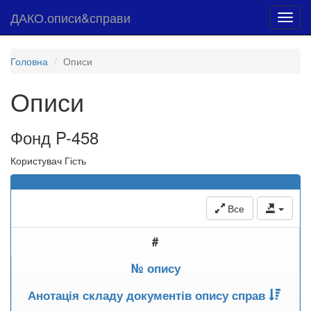
ДАКО.описи&справи
Toggl
navig
Головна
Описи
Описи
Фонд P-458
Користувач Гість
Все
#
№ опису
Анотація складу документів опису справ