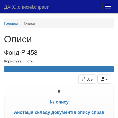
ДАКО.описи&справи
Toggl
navig
Головна
Описи
Описи
Фонд P-458
Користувач Гість
Все
#
№ опису
Анотація складу документів опису справ