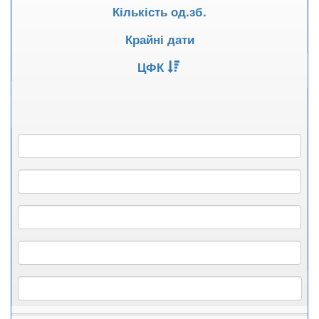
Кількість од.зб.
Крайні дати
ЦФК