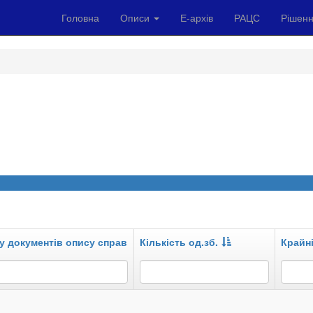
Головна
Описи
Е-архів
РАЦС
Рішенн
у документів опису справ
Кількість од.зб.
Крайні