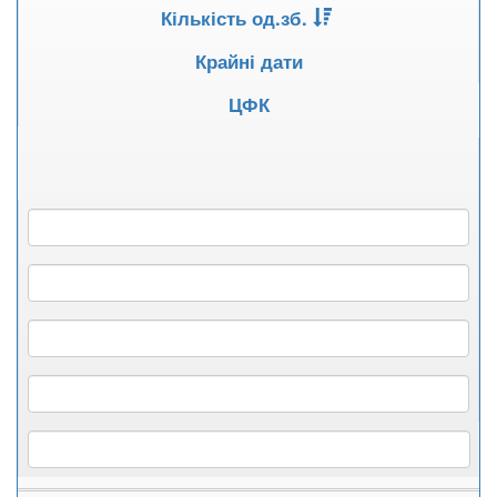
Кількість од.зб.
Крайні дати
ЦФК