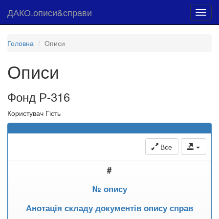
ДАКО.описи&справи
Toggl
navig
Головна
Описи
Описи
Фонд Р-316
Користувач Гість
Все
#
№ опису
Анотація складу документів опису справ