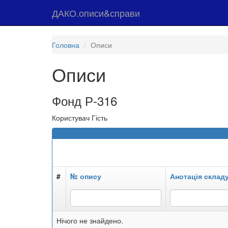
ДАКО.описи&справи
Головна
Описи
Описи
Фонд Р-316
Користувач Гість
#
№ опису
Анотація склад
Нічого не знайдено.