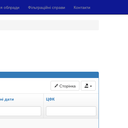
я облради
Фільтраційні справи
Контакти
Сторінка
ні дати
ЦФК