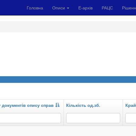
Головна
Описи
Е-архів
РАЦС
Рішенн
у документів опису справ
Кількість од.зб.
Край