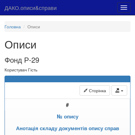
ДАКО.описи&справи
Toggl
navig
Головна
Описи
Описи
Фонд Р-29
Користувач Гість
Сторінка
#
№ опису
Анотація складу документів опису справ