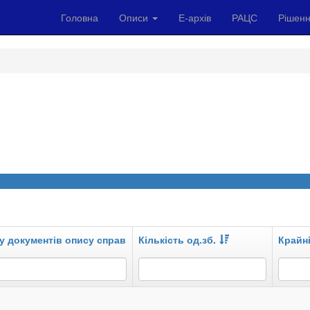
Головна
Описи
Е-архів
РАЦС
Рішенн
у документів опису справ
Кількість од.зб.
Крайні