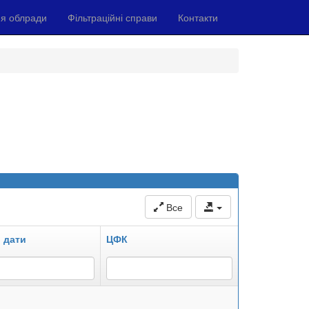
я облради
Фільтраційні справи
Контакти
Все
 дати
ЦФК