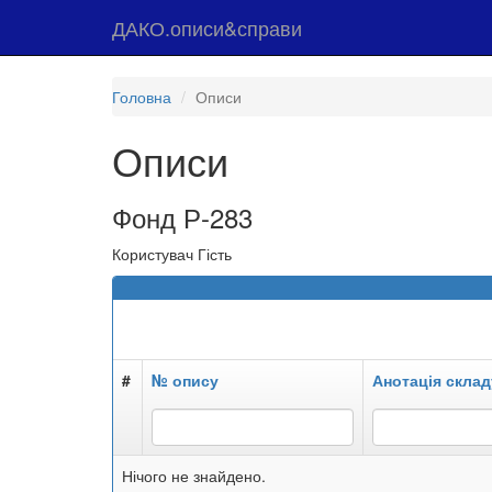
ДАКО.описи&справи
Головна
Описи
Описи
Фонд Р-283
Користувач Гість
#
№ опису
Анотація склад
Нічого не знайдено.