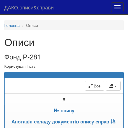
ДАКО.описи&справи
Toggl
navig
Головна
Описи
Описи
Фонд Р-281
Користувач Гість
Все
#
№ опису
Анотація складу документів опису справ