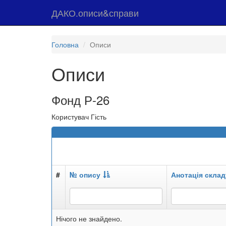
ДАКО.описи&справи
Головна
Описи
Описи
Фонд Р-26
Користувач Гість
#
№ опису
Анотація склад
Нічого не знайдено.