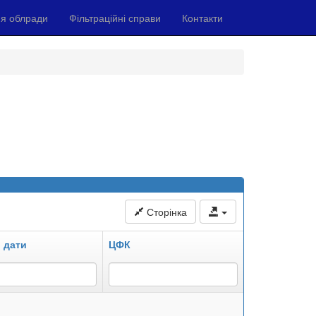
я облради
Фільтраційні справи
Контакти
Сторінка
 дати
ЦФК