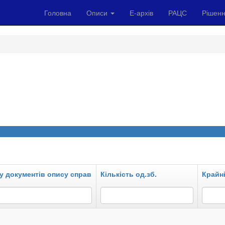
Головна
Описи
Е-архів
РАЦС
Рішенн
у документів опису справ
Кількість од.зб.
Крайні