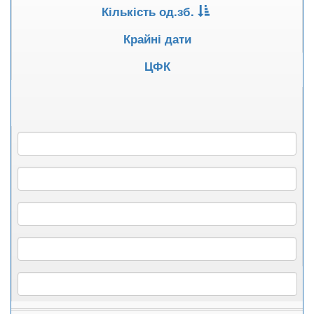
Кількість од.зб.
Крайні дати
ЦФК