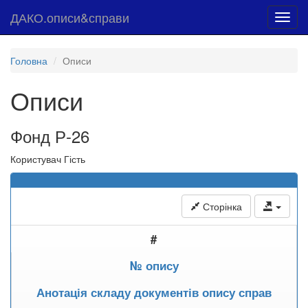
ДАКО.описи&справи
Toggl
navig
Головна
Описи
Описи
Фонд Р-26
Користувач Гість
Сторінка
#
№ опису
Анотація складу документів опису справ