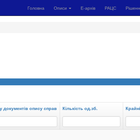
Головна
Описи
Е-архів
РАЦС
Рішенн
у документів опису справ
Кількість од.зб.
Крайні