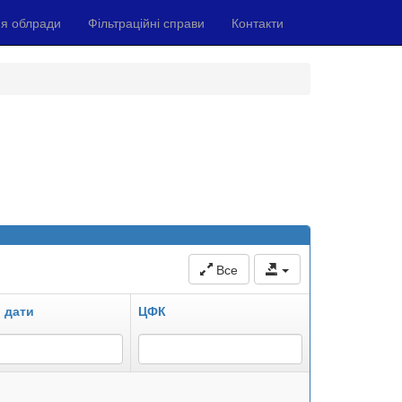
я облради
Фільтраційні справи
Контакти
Все
 дати
ЦФК