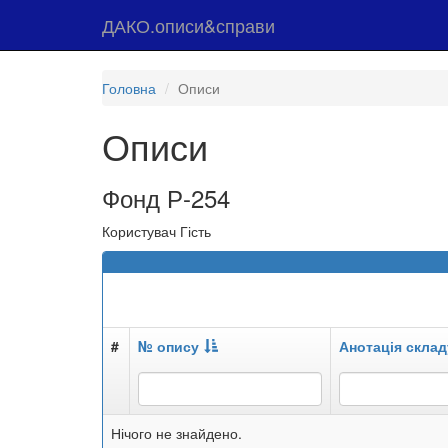
ДАКО.описи&справи
Головна
Описи
Описи
Фонд Р-254
Користувач Гість
#
№ опису
Анотація склад
Нічого не знайдено.