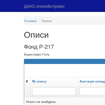
ДАКО.описи&справи
Головна
Описи
Описи
Фонд Р-217
Користувач Гість
#
№ опису
Анотація склад
Нічого не знайдено.