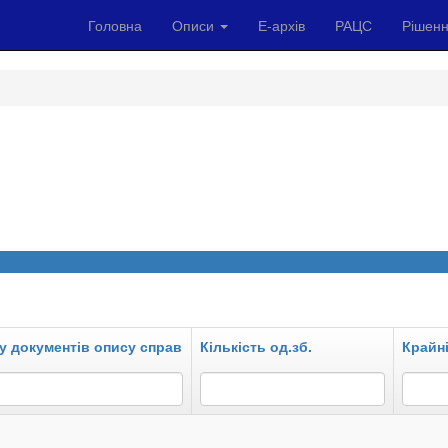
Головна
Описи
Е-архів
РАЦС
Рішенн
у документів опису справ
Кількість од.зб.
Крайні