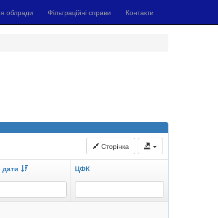
я облради
Фільтраційні справи
Контакти
Сторінка
 дати
ЦФК