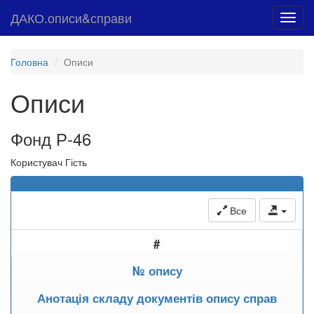
ДАКО.описи&справи
Toggl
navig
Головна
Описи
Описи
Фонд Р-46
Користувач Гість
Все
#
№ опису
Анотація складу документів опису справ