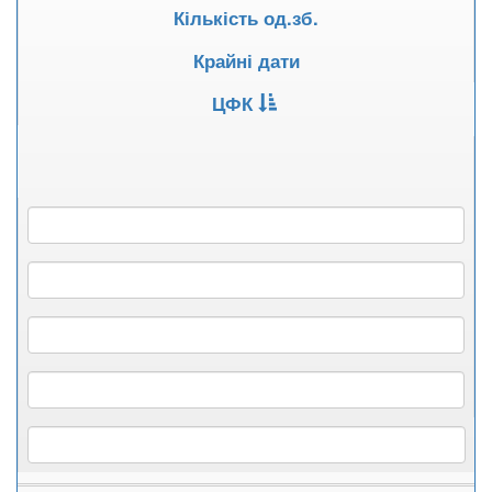
Кількість од.зб.
Крайні дати
ЦФК