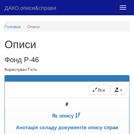
ДАКО.описи&справи
Toggl
navig
Головна
Описи
Описи
Фонд Р-46
Користувач Гість
Все
#
№ опису
Анотація складу документів опису справ